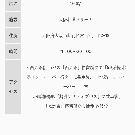
広さ
190帖
施設
大阪北港マリーナ
住所
大阪府大阪市此花区常吉2丁目13−18
時間
11：00～20：00
・西九条駅 市バス「西九条」停留所にて「59系統 北
港ヨットハーバー行き」に乗車後、 「北港ヨットハ
アク
ーバー」下車
セス
・JR線桜島駅「舞洲アクティブバス」に乗車後、
「舞洲東」停留所から徒歩 約15分