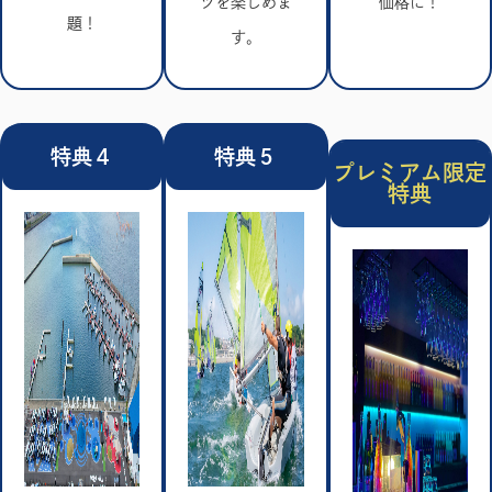
ツを楽しめま
価格に！
題！
す。
特典４
特典５
プレミアム限定
特典