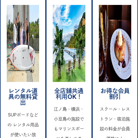
レンタル道
全店舗共通
お得な会員
具の無料貸
利用OK！
割引
出
江ノ島・横浜・
スクール・レス
SUPボードなど
小豆島の施設で
トラン・宿泊施
の レンタル用品
もマリンスポー
設の料金が会員
が使いたい放