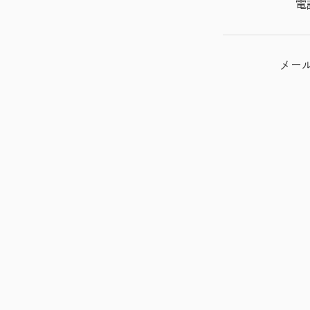
電
メー
お問い