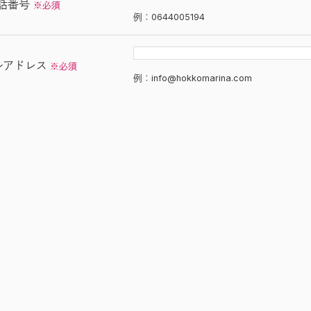
話番号
※必須
例：0644005194
ルアドレス
※必須
例：info@hokkomarina.com
合わせ内容
※必須