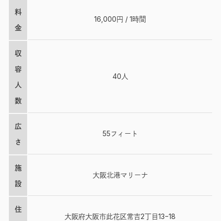
料
16,000円 / 1時間
金
収
容
40人
人
数
広
55フィート
さ
施
大阪北港マリーナ
設
住
大阪府大阪市此花区常吉2丁目13−18