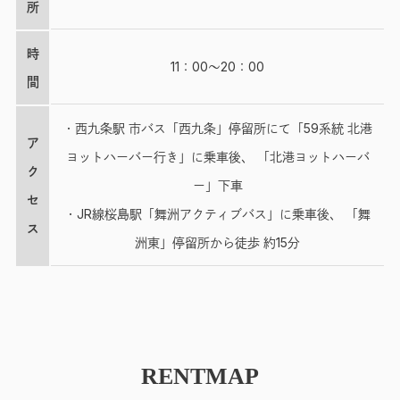
所
時
11：00～20：00
間
・西九条駅 市バス「西九条」停留所にて「59系統 北港
ア
ヨットハーバー行き」に乗車後、 「北港ヨットハーバ
ク
ー」下車
セ
・JR線桜島駅「舞洲アクティブバス」に乗車後、 「舞
ス
洲東」停留所から徒歩 約15分
RENTMAP