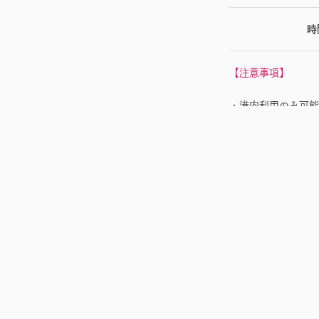
時
【注意事項】
・港内利用のみ可能
・利用目的によって
・繁忙期は時間制限
・お支払いは現金の
・一般のお客様は、
・電話でのレンタル
・ご予約は 3日前
・対象年齢は12歳
※利用規約、
港内ル