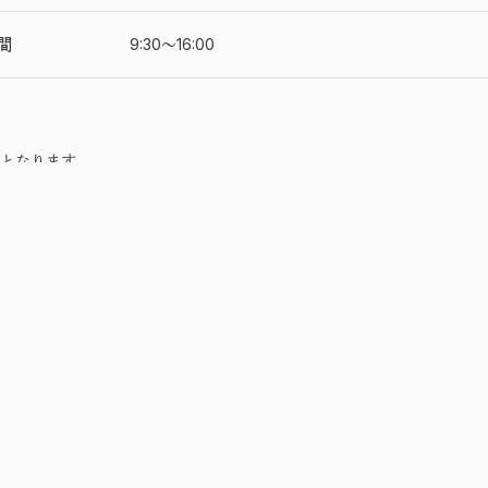
間
9:30〜16:00
となります。
はレンタルをお断りすることがあります。
がある場合がございますので、あらかじめご了承ください。
みとさせていただきます。
本人確認証とクレジットカードのコピーまたは画像の提出をお願い致し
のご予約は承っておりません。
から受け付けております。
以上です。
ール
を守って安全にご利用ください。