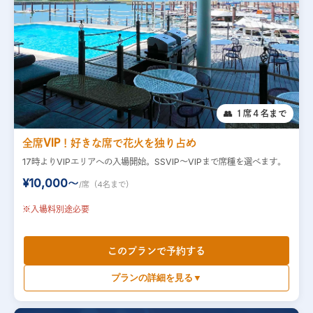
👥 １席４名まで
全席VIP！好きな席で花火を独り占め
17時よりVIPエリアへの入場開始。SSVIP〜VIPまで席種を選べます。
¥10,000〜
/席（4名まで）
※入場料別途必要
このプランで予約する
プランの詳細を見る▼