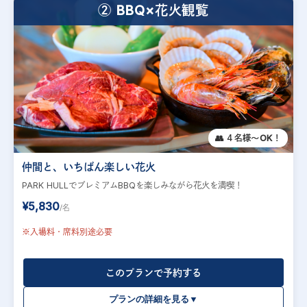
② BBQ×花火観覧
👥 ４名様～OK！
仲間と、いちばん楽しい花火
PARK HULLでプレミアムBBQを楽しみながら花火を満喫！
¥5,830
/名
※入場料・席料別途必要
このプランで予約する
プランの詳細を見る▼