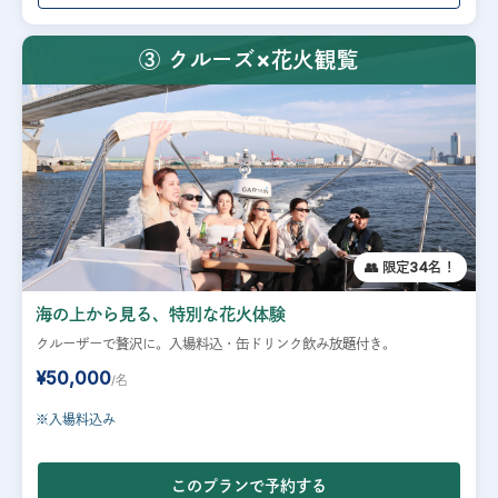
③ クルーズ×花火観覧
👥 限定34名！
海の上から見る、特別な花火体験
クルーザーで贅沢に。入場料込・缶ドリンク飲み放題付き。
¥50,000
/名
※入場料込み
このプランで予約する