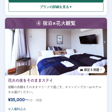
プランの詳細を見る▼
④ 宿泊×花火観覧
👥 限定８部屋！
花火の夜をそのままステイ
感動の余韻をそのままマリーナで過ごす。キャンピングカーorホテル
をお選びください。
¥35,000〜
/泊・1部屋
※入場料込み